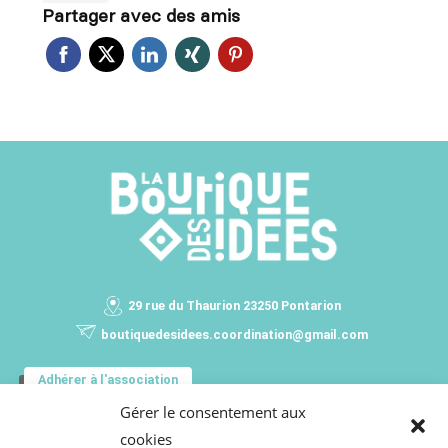
Partager avec des amis
29 rue du Thaurion 23250 Pontarion
boutiquedesidees.coordination@gmail.com
Adhérer à l'association
Gérer le consentement aux
VOUS SOUHAITEZ RECEVOIR TOUTES LES
cookies
INFORMATIONS DE LA BOUTIQUE DES IDÉES ?