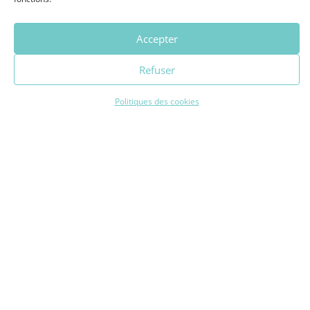
Convivialité...
Accepter
Refuser
Politiques des cookies
Voir la programmation complète par dates
Culture