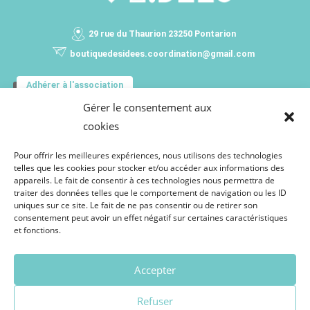
29 rue du Thaurion 23250 Pontarion
boutiquedesidees.coordination@gmail.com
Adhérer à l'association
Gérer le consentement aux
VOUS SOUHAITEZ RECEVOIR TOUTES LES
cookies
INFORMATIONS DE LA BOUTIQUE DES IDÉES ?
Inscrivez-vous pour recevoir notre programmation !
Pour offrir les meilleures expériences, nous utilisons des technologies
telles que les cookies pour stocker et/ou accéder aux informations des
appareils. Le fait de consentir à ces technologies nous permettra de
traiter des données telles que le comportement de navigation ou les ID
uniques sur ce site. Le fait de ne pas consentir ou de retirer son
consentement peut avoir un effet négatif sur certaines caractéristiques
et fonctions.
Accepter
Refuser