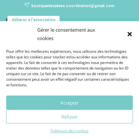
boutiquedesidees.coordination@gmail.com
Adhérer à l'association
Gérer le consentement aux
VOUS SOUHAITEZ RECEVOIR TOUTES LES
cookies
INFORMATIONS DE LA BOUTIQUE DES IDÉES ?
Inscrivez-vous pour recevoir notre programmation !
Pour offrir les meilleures expériences, nous utilisons des technologies
telles que les cookies pour stocker et/ou accéder aux informations des
appareils. Le fait de consentir à ces technologies nous permettra de
traiter des données telles que le comportement de navigation ou les ID
uniques sur ce site. Le fait de ne pas consentir ou de retirer son
consentement peut avoir un effet négatif sur certaines caractéristiques
et fonctions.
Accepter
Refuser
Politiques des cookies
La Boutique des Idées 2026 -
Mentions légales
-
Se connecter